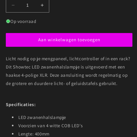
Aantal
Aantal
verlagen
verhogen
voor
voor
Op voorraad
SHOWTEC
SHOWTEC
LED
LED
Aan winkelwagen toevoegen
ZWANENHALSLAMPJE
ZWANENHALSLAMPJE
4-
4-
POLIG
POLIG
Licht nodig op je mengpaneel, lichtcontroller of in een rack?
XLR
XLR
HAAKS
HAAKS
Dit Showtec LED zwanenhalslampje is uitgevoerd met een
40CM
40CM
haakse 4-polige XLR. Deze aansluiting wordt regelmatig op
KOUD
KOUD
de grotere en duurdere licht- of geluidstafels gebruikt.
WIT
WIT
Specificaties:
LED zwanenhalslampje
Voorzien van 4 witte COB LED's
Lengte: 400mm