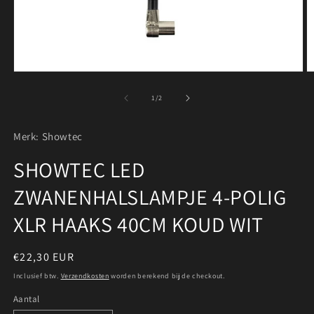
Media
M
1
2
openen
o
van
1
/
2
in
in
modaal
m
Merk: Showtec
SHOWTEC LED
ZWANENHALSLAMPJE 4-POLIG
XLR HAAKS 40CM KOUD WIT
Normale
€22,30 EUR
prijs
Inclusief btw.
Verzendkosten
worden berekend bij de checkout.
Aantal