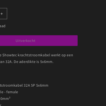
Aantal
verhogen
voor
raad
C
SHOWTEC
TROOMKABEL
KRACHTSTROOMKABEL
32A
Uitverkocht
5P
5X6MM
ke Showtec krachtstroomkabel werkt op een
5M
van 32A. De aderdikte is 5x6mm.
htstroomkabel 32A 5P 5x6mm
le - female
6,0mm²
r