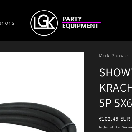
er ons
Merk: Showtec
SHOW
KRAC
5P 5X
Normale
€102,45 EUR
prijs
Inclusief btw.
Verze