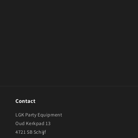
openen
in
modaal
Contact
LGK Party Equipment
Oud Kerkpad 13
4721 SB Schijf