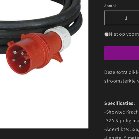
Aantal
Aantal
verlagen
voor
Niet op voor
SHOWTE
KRACHTS
32A
5P
5X6MM
Deze extra dik
5M
stroomsterkte 
Specificaties:
-Showtec Krac
-32A 5-polig ma
-Aderdikte: 5x
-Lengte: 5 mete