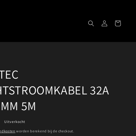
Winkelwagen
Inloggen
TEC
HTSTROOMKABEL 32A
6MM 5M
Uitverkocht
ndkosten
worden berekend bij de checkout.