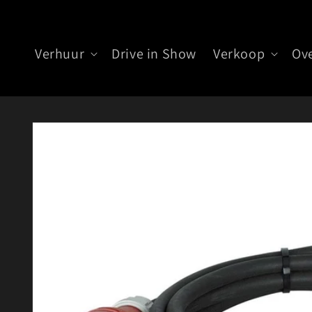
Meteen
naar de
content
Verhuur
Drive in Show
Verkoop
Ov
Ga direct naar
productinformatie