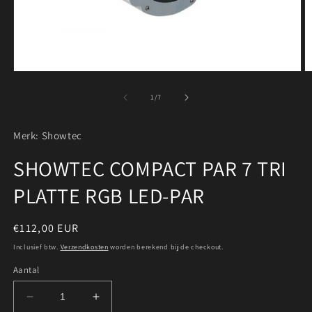
Media
M
1
2
openen
o
van
1
/
7
in
in
modaal
m
Merk: Showtec
SHOWTEC COMPACT PAR 7 TRI
PLATTE RGB LED-PAR
Normale
€112,00 EUR
prijs
Inclusief btw.
Verzendkosten
worden berekend bij de checkout.
Aantal
Aantal
Aantal