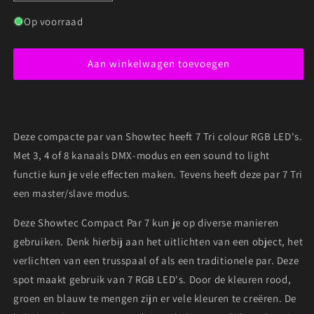
verlagen
verhogen
voor
voor
Op voorraad
SHOWTEC
SHOWTEC
COMPACT
COMPACT
Aan winkelwagen toevoegen
PAR
PAR
7
7
TRI
TRI
PLATTE
PLATTE
RGB
RGB
Deze compacte par van Showtec heeft 7 Tri colour RGB LED's.
LED-
LED-
PAR
PAR
Met 3, 4 of 8 kanaals DMX-modus en een sound to light
functie kun je vele effecten maken. Tevens heeft deze par 7 Tri
een master/slave modus.
Deze Showtec Compact Par 7 kun je op diverse manieren
gebruiken. Denk hierbij aan het uitlichten van een object, het
verlichten van een trusspaal of als een traditionele par. Deze
spot maakt gebruik van 7 RGB LED's. Door de kleuren rood,
groen en blauw te mengen zijn er vele kleuren te creëren. De