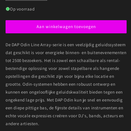
verlagen
verhogen
voor
voor
Op voorraad
DAP
DAP
Odin
Odin
Aan winkelwagen toevoegen
T-
T-
8
8
passieve
passieve
De DAP Odin Line Array-serie is een veelzijdig geluidssysteem
line
line
array
array
dat geschikt is voor energieke binnen- en buitenevenementen
speaker
speaker
tot 2500 bezoekers. Het is zowel een schaalbare als rental-
bestendige oplossing voor zowel stapelbare als hangende
opstellingen die geschikt zijn voor bijna elke locatie en
grootte. Odin-systemen hebben een robuust ontwerp en
kunnen een ongelooflijke geluidskwaliteit bieden tegen een
ongekend lage prijs. Met DAP Odin kun je snel en eenvoudig
een diepe pittige bas, de fijnste details van instrumenten en
echte vocale expressies creëren voor DJ's, bands, acteurs en
andere artiesten.