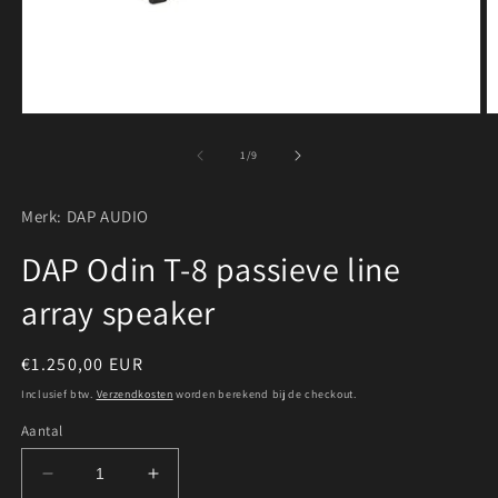
Media
M
1
2
openen
o
van
1
/
9
in
in
modaal
m
Merk: DAP AUDIO
DAP Odin T-8 passieve line
array speaker
Normale
€1.250,00 EUR
prijs
Inclusief btw.
Verzendkosten
worden berekend bij de checkout.
Aantal
Aantal
Aantal