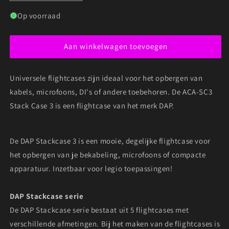
verlagen
verhogen
voor
voor
Op voorraad
DAP
DAP
UCA-
UCA-
Aan winkelwagen toevoegen
SC3
SC3
STACK
STACK
CASE
CASE
Universele flightcases zijn ideaal voor het opbergen van
3
3
UNIVERSELE
UNIVERSELE
kabels, microfoons, DI's of andere toebehoren. De ACA-SC3
FLIGHTCASE
FLIGHTCASE
Stack Case 3 is een flightcase van het merk DAP.
De DAP Stackcase 3 is een mooie, degelijke flightcase voor
het opbergen van je bekabeling, microfoons of compacte
apparatuur. Inzetbaar voor legio toepassingen!
DAP Stackcase serie
De DAP Stackcase serie bestaat uit 5 flightcases met
verschillende afmetingen. Bij het maken van de flightcases is