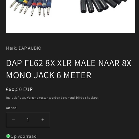
Media
1
openen
Merk: DAP AUDIO
in
modaal
DAP FL62 8X XLR MALE NAAR 8X
MONO JACK 6 METER
Normale
€60,50 EUR
prijs
Inclusief btw.
Verzendkosten
worden berekend bij de checkout.
Aantal
Aantal
Aantal
verlagen
verhogen
voor
voor
Op voorraad