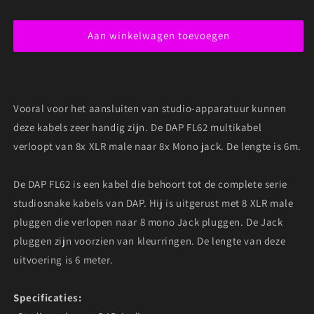
DAP
DAP
FL62
FL62
Aan winkelwagen toevoegen
8X
8X
XLR
XLR
MALE
MALE
NAAR
NAAR
8X
8X
Vooral voor het aansluiten van studio-apparatuur kunnen
MONO
MONO
JACK
JACK
deze kabels zeer handig zijn. De DAP FL62 multikabel
6
6
verloopt van 8x XLR male naar 8x Mono jack. De lengte is 6m.
METER
METER
De DAP FL62 is een kabel die behoort tot de complete serie
studiosnake kabels van DAP. Hij is uitgerust met 8 XLR male
pluggen die verlopen naar 8 mono Jack pluggen. De Jack
pluggen zijn voorzien van kleurringen. De lengte van deze
uitvoering is 6 meter.
Specificaties: