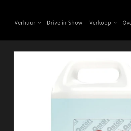
Meteen
naar de
content
Verhuur
Drive in Show
Verkoop
Ov
Ga direct naar
productinformatie