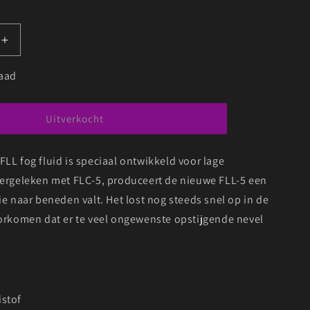
Aantal
verhogen
voor
raad
ANTARI
FLL-
5
Uitverkocht
LOW
FOG
LL fog fluid is speciaal ontwikkeld voor lage
EFFECTS
FLUID
Vergeleken met FLC-5, produceert de nieuwe FLL-5 een
EISTOF
ROOKVLOEISTOF
ie naar beneden valt. Het lost nog steeds snel op in de
5L
oorkomen dat er te veel ongewenste opstijgende nevel
.
stof