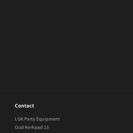
openen
in
modaal
Contact
LGK Party Equipment
Oud Kerkpad 13