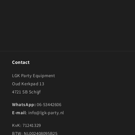
e
:
Contact
LGK Party Equipment
Oud Kerkpad 13
4721 SB Schijf
WhatsApp:
06-53442606
E-mail
: info@lgk-party.nl
KvK: 71241329
BTW: NL002408095B25