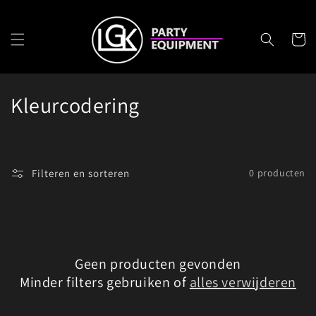
Meteen
naar de
content
Winkelwa
C
Kleurcodering
o
l
Filteren en sorteren
0 producten
l
e
c
Geen producten gevonden
t
Minder filters gebruiken of
alles verwijderen
i