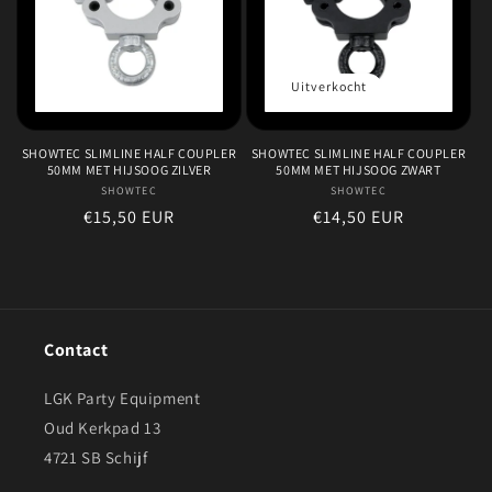
Uitverkocht
SHOWTEC SLIMLINE HALF COUPLER
SHOWTEC SLIMLINE HALF COUPLER
50MM MET HIJSOOG ZILVER
50MM MET HIJSOOG ZWART
SHOWTEC
Verkoper:
SHOWTEC
Verkoper:
Normale
€15,50 EUR
Normale
€14,50 EUR
prijs
prijs
Contact
LGK Party Equipment
Oud Kerkpad 13
4721 SB Schijf