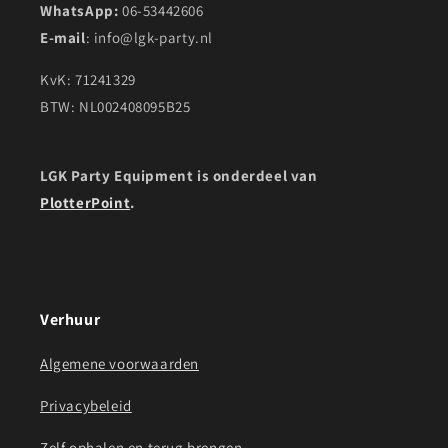
WhatsApp:
06-53442606
E-mail
: info@lgk-party.nl
KvK: 71241329
BTW: NL002408095B25
LGK Party Equipment is onderdeel van
PlotterPoint
.
Verhuur
Algemene voorwaarden
Privacybeleid
Zelf ophalen en terug brengen