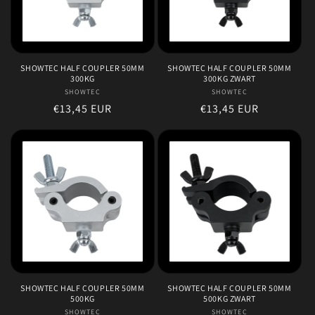
SHOWTEC HALF COUPLER 50MM
SHOWTEC HALF COUPLER 50MM
300KG
300KG ZWART
SHOWTEC
Verkoper:
SHOWTEC
Verkoper:
Normale
€13,45 EUR
Normale
€13,45 EUR
prijs
prijs
SHOWTEC HALF COUPLER 50MM
SHOWTEC HALF COUPLER 50MM
500KG
500KG ZWART
SHOWTEC
Verkoper:
SHOWTEC
Verkoper: