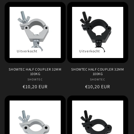
prijs
prijs
Uitverkocht
Uitverkocht
SHOWTEC HALF COUPLER 32MM
SHOWTEC HALF COUPLER 32MM
100KG
100KG
SHOWTEC
Verkoper:
SHOWTEC
Verkoper:
Normale
€10,20 EUR
Normale
€10,20 EUR
prijs
prijs