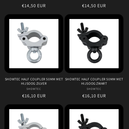
Normale
€14,50 EUR
Normale
€14,50 EUR
prijs
prijs
SHOWTEC HALF COUPLER 50MM MET
SHOWTEC HALF COUPLER 50MM MET
HIJSOOG ZILVER
HIJSOOG ZWART
SHOWTEC
Verkoper:
SHOWTEC
Verkoper:
Normale
€16,10 EUR
Normale
€16,10 EUR
prijs
prijs