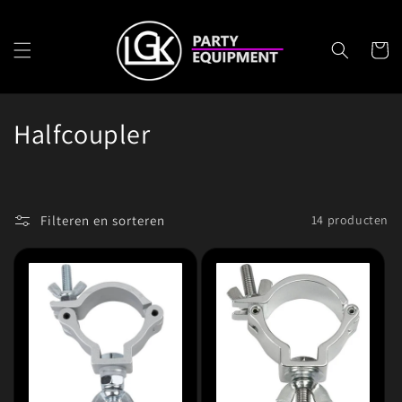
Meteen
naar de
content
Winkelwa
C
Halfcoupler
o
l
Filteren en sorteren
14 producten
l
e
c
t
i