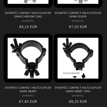
e
:
SHOWTEC COMPACT HALFCOUPLER
SHOWTEC COMPACT HALFCOUPLER
50MM CHROOM 75KG
50MM ZILVER
SHOWTEC
Verkoper:
SHOWTEC
Verkoper:
Normale
€8,15 EUR
Normale
€7,55 EUR
prijs
prijs
Uitverkocht
SHOWTEC COMPACT HALFCOUPLER
SHOWTEC COMPACT HALFCOUPLER
50MM ZWART
50MM ZWART 75KG
SHOWTEC
Verkoper:
SHOWTEC
Verkoper:
Normale
€7,85 EUR
Normale
€8,25 EUR