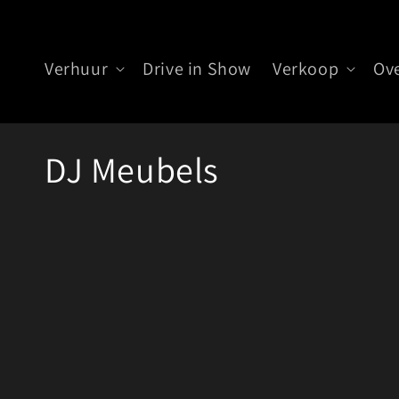
Meteen
naar de
content
Verhuur
Drive in Show
Verkoop
Ov
C
DJ Meubels
o
l
l
e