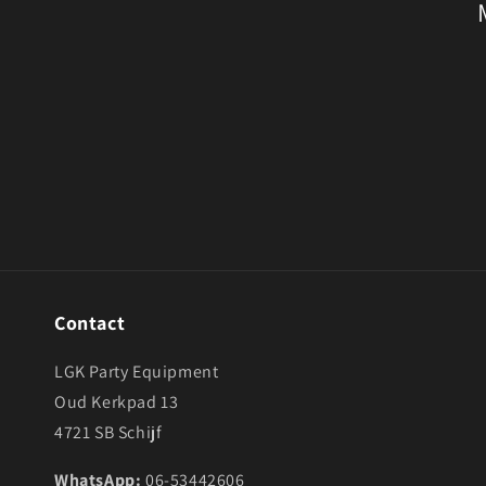
c
t
i
e
:
Contact
LGK Party Equipment
Oud Kerkpad 13
4721 SB Schijf
WhatsApp:
06-53442606