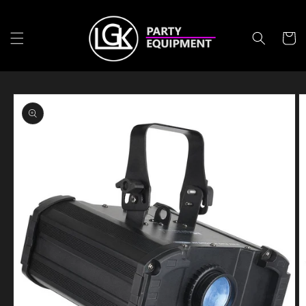
Skip to
content
Cart
Skip to
product
information