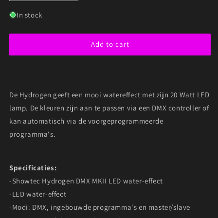
quantity
quantity
for
for
In stock
SHOWTEC
SHOWTEC
HYDROGEN
HYDROGEN
Add to cart
DMX
DMX
MKII
MKII
LED
LED
WATER-
WATER-
EFFECT
EFFECT
De Hydrogen geeft een mooi watereffect met zijn 20 Watt LED
lamp. De kleuren zijn aan te passen via een DMX controller of
kan automatisch via de voorgeprogrammeerde
programma's.
Specificaties:
-Showtec Hydrogen DMX MKII LED water-effect
-LED water-effect
-Modi: DMX, ingebouwde programma's en master/slave