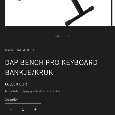
Open
O
media
m
1
2
of
1
/
2
in
in
modal
m
Merk: DAP AUDIO
DAP BENCH PRO KEYBOARD
BANKJE/KRUK
Regular
€62,00 EUR
price
Tax included.
Shipping
calculated at checkout.
Quantity
Decrease
Increase