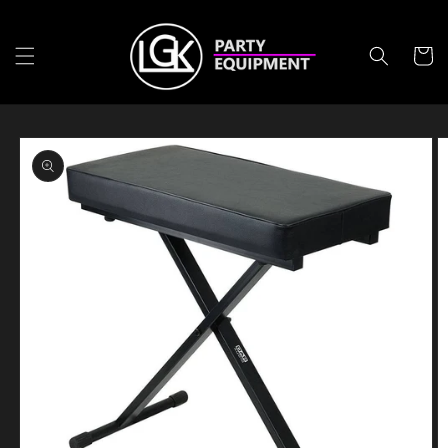
Skip to
content
Cart
Skip to
product
information