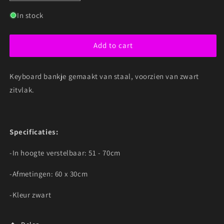
quantity
quantity
for
for
In stock
DAP
DAP
BENCH
BENCH
Add to cart
PRO
PRO
KEYBOARD
KEYBOARD
BANKJE/KRUK
BANKJE/KRUK
Keyboard bankje gemaakt van staal, voorzien van zwart
zitvlak.
Specificaties:
-In hoogte verstelbaar: 51 - 70cm
-Afmetingen: 60 x 30cm
-Kleur zwart