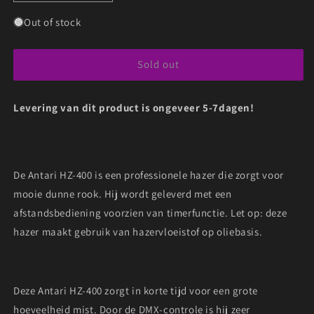
quantity
quantity
for
for
Out of stock
ANTARI
ANTARI
HZ-
HZ-
Sold out
400
400
PROFESSIONELE
PROFESSIONELE
DMX
DMX
Levering van dit product is ongeveer 5-7dagen!
HAZER
HAZER
De Antari HZ-400 is een professionele hazer die zorgt voor
mooie dunne rook. Hij wordt geleverd met een
afstandsbediening voorzien van timerfunctie. Let op: deze
hazer maakt gebruik van hazervloeistof op oliebasis.
Deze Antari HZ-400 zorgt in korte tijd voor een grote
hoeveelheid mist. Door de DMX-controle is hij zeer