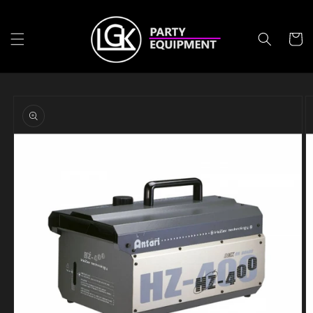
Skip to
content
Cart
Skip to
product
information