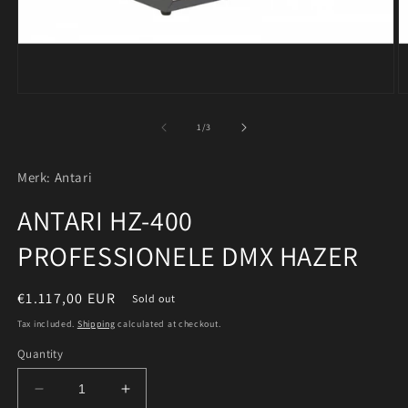
Open
O
media
m
1
2
of
1
/
3
in
in
modal
m
Merk: Antari
ANTARI HZ-400
PROFESSIONELE DMX HAZER
Regular
€1.117,00 EUR
Sold out
price
Tax included.
Shipping
calculated at checkout.
Quantity
Decrease
Increase