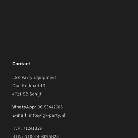
o
n
:
Contact
LGK Party Equipment
Oud Kerkpad 13
4721 SB Schijf
WhatsApp:
06-53442606
E-mail
: info@lgk-party.nl
KvK: 71241329
BTW: NL002408095B25