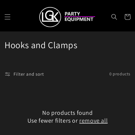
Skip to
content
Cart
C
Hooks and Clamps
o
l
Filter and sort
0 products
l
e
c
No products found
t
Use fewer filters or
remove all
i